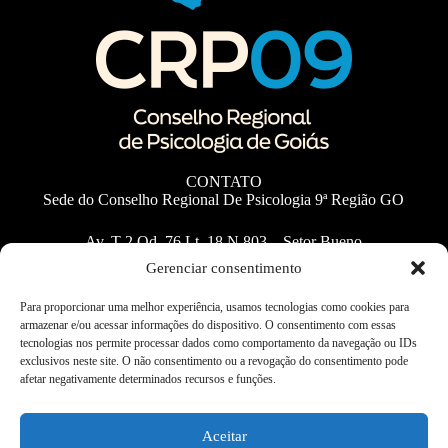
CONTATO
Sede do Conselho Regional De Psicologia 9ª Região GO
Av. T-2 Qd. 76 Lt. 18 N 803 – Setor Bueno
CEP 74.210-010 – Goiânia – Go
Gerenciar consentimento
Fone: (62) 3253-1785
E-mails Úteis
Para proporcionar uma melhor experiência, usamos tecnologias como cookies para
armazenar e/ou acessar informações do dispositivo. O consentimento com essas
Horário de Funcionamento: 09h às 16h
tecnologias nos permite processar dados como comportamento da navegação ou IDs
exclusivos neste site. O não consentimento ou a revogação do consentimento pode
afetar negativamente determinados recursos e funções.
Estatísticas
Aceitar