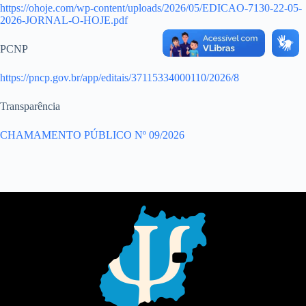
https://ohoje.com/wp-content/uploads/2026/05/EDICAO-7130-22-05-
2026-JORNAL-O-HOJE.pdf
PCNP
https://pncp.gov.br/app/editais/37115334000110/2026/8
Transparência
CHAMAMENTO PÚBLICO Nº 09/2026