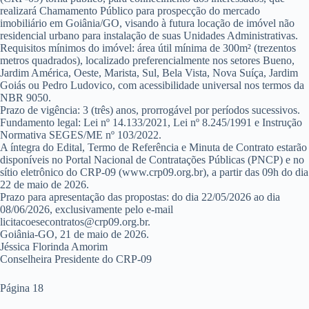
realizará Chamamento Público para prospecção do mercado
imobiliário em Goiânia/GO, visando à futura locação de imóvel não
residencial urbano para instalação de suas Unidades Administrativas.
Requisitos mínimos do imóvel: área útil mínima de 300m² (trezentos
metros quadrados), localizado preferencialmente nos setores Bueno,
Jardim América, Oeste, Marista, Sul, Bela Vista, Nova Suíça, Jardim
Goiás ou Pedro Ludovico, com acessibilidade universal nos termos da
NBR 9050.
Prazo de vigência: 3 (três) anos, prorrogável por períodos sucessivos.
Fundamento legal: Lei nº 14.133/2021, Lei nº 8.245/1991 e Instrução
Normativa SEGES/ME nº 103/2022.
A íntegra do Edital, Termo de Referência e Minuta de Contrato estarão
disponíveis no Portal Nacional de Contratações Públicas (PNCP) e no
sítio eletrônico do CRP-09 (www.crp09.org.br), a partir das 09h do dia
22 de maio de 2026.
Prazo para apresentação das propostas: do dia 22/05/2026 ao dia
08/06/2026, exclusivamente pelo e-mail
licitacoesecontratos@crp09.org.br.
Goiânia-GO, 21 de maio de 2026.
Jéssica Florinda Amorim
Conselheira Presidente do CRP-09
Página 18